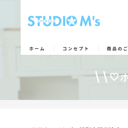
ホーム
コンセプト
商品の
\\