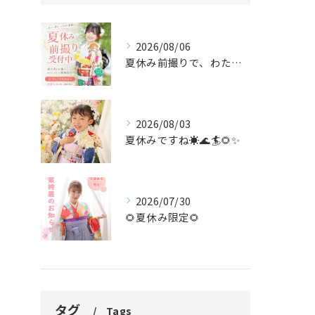
2026/08/06
夏休み前撮りで、わたしらしい振袖姿を。
2026/08/03
夏休みですね☀️🌊🏄🌻✨
2026/07/30
🌻夏休み限定🌻
タグ
Tags