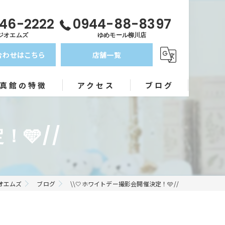
46-2222
0944-88-8397
ジオエムズ
ゆめモール柳川店
合わせはこちら
店舗一覧
真館の特徴
アクセス
ブログ
り
スタジオエムズ
🩵//
スタジオエムズ ゆめモール柳川店
オエムズ
ブログ
\\🤍ホワイトデー撮影会開催決定！🩵//
ィング
ボーン