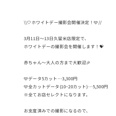
\\🤍ホワイトデー撮影会開催決定！🩵//
3月11日〜13日久留米店限定で、
ホワイトデーの撮影会を開催します！💝
赤ちゃん〜大人の方まで大歓迎🎉
🩵データ5カット…3,300円
🩵全カットデータ(10~20カット)…5,500円
※全てお店セレクトになります。
お支度済みでの撮影になるので、