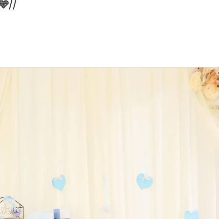
//
佐賀の