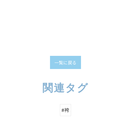
一覧に戻る
関連タグ
#袴