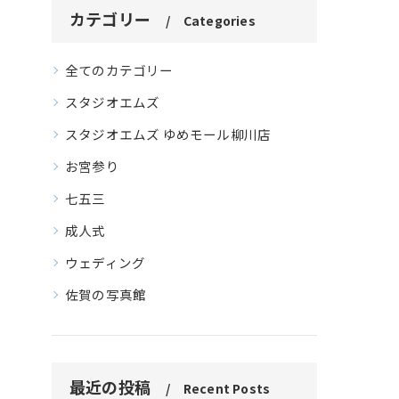
カテゴリー
Categories
全てのカテゴリー
スタジオエムズ
スタジオエムズ ゆめモール柳川店
お宮参り
七五三
成人式
ウェディング
佐賀の写真館
最近の投稿
Recent Posts