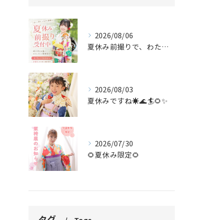
2026/08/06
夏休み前撮りで、わたしらしい振袖姿を。
2026/08/03
夏休みですね☀️🌊🏄🌻✨
2026/07/30
🌻夏休み限定🌻
タグ