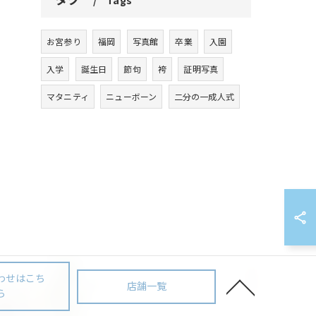
Tags
お宮参り
福岡
写真館
卒業
入園
入学
誕生日
節句
袴
証明写真
マタニティ
ニューボーン
二分の一成人式
わせはこち
店舗一覧
ら