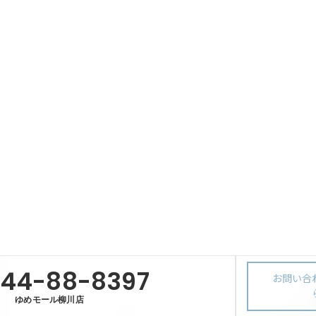
44-88-8397
お問い合
ゆめモール柳川店